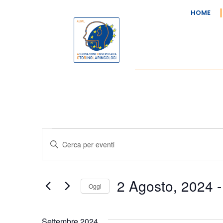
HOME
Eventi
Inserisci
Parola
Ricerca
Chiave.
Cerca
Eventi
e
per
2 Agosto, 2024
 -
Parola
Oggi
viste
Chiave.
Seleziona
la
Navigazione
data.
Settembre 2024