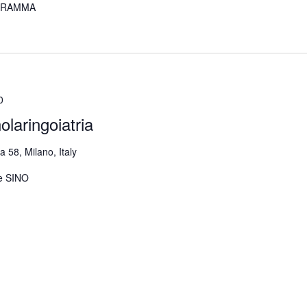
OGRAMMA
0
olaringoiatria
ia 58, Milano, Italy
e SINO