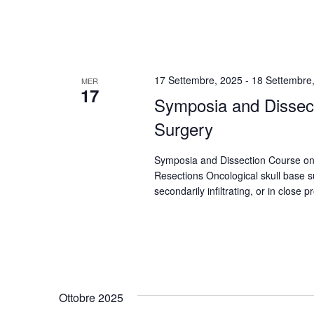
17 Settembre, 2025
-
18 Settembre
MER
17
Symposia and Dissect
Surgery
Symposia and Dissection Course on
Resections Oncological skull base su
secondarily infiltrating, or in close p
Ottobre 2025