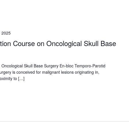
, 2025
ion Course on Oncological Skull Base
 Oncological Skull Base Surgery En-bloc Temporo-Parotid
rgery is conceived for malignant lesions originating in,
roximity to […]