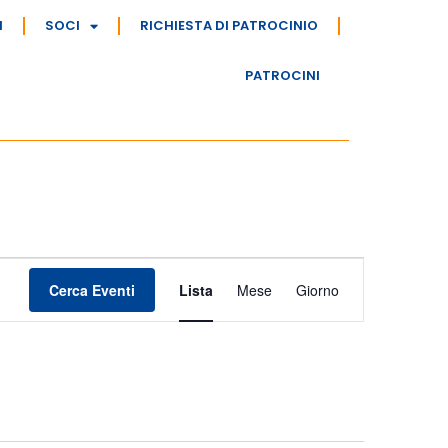
I
SOCI
RICHIESTA DI PATROCINIO
PATROCINI
Evento
Cerca Eventi
Lista
Mese
Giorno
Viste
Navigazione